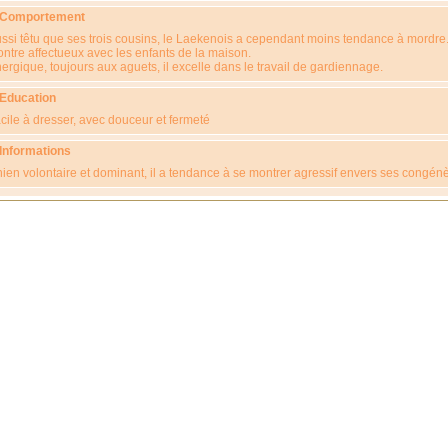
 Comportement
ssi têtu que ses trois cousins, le Laekenois a cependant moins tendance à mordre. 
ntre affectueux avec les enfants de la maison.
ergique, toujours aux aguets, il excelle dans le travail de gardiennage.
 Education
cile à dresser, avec douceur et fermeté
 Informations
ien volontaire et dominant, il a tendance à se montrer agressif envers ses congén