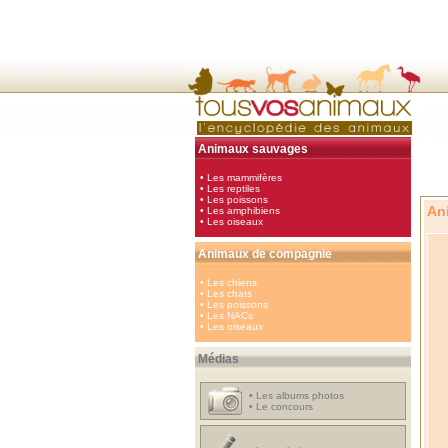
Animaux sauvages
•
Les mammifères
•
Les reptiles
•
Les poissons
An
•
Les amphibiens
•
Les oiseaux
Animaux de compagnie
•
Les chiens
•
Les chats
•
Les poissons
•
Les NACs
•
Les oiseaux
Médias
•
Les albums photos
•
Le concours