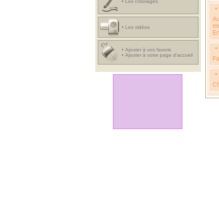
•
Les coloriages
•
Au
mo
•
Les vidéos
En
•
•
Ajouter à vos favoris
•
Ajouter à votre page d'accueil
Fa
•
Ch