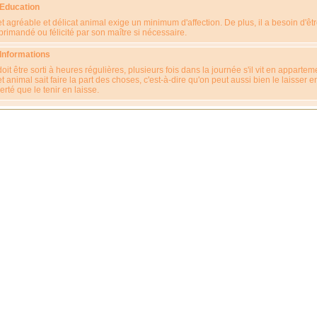
 Education
t agréable et délicat animal exige un minimum d'affection. De plus, il a besoin d'êt
primandé ou félicité par son maître si nécessaire.
 Informations
 doit être sorti à heures régulières, plusieurs fois dans la journée s'il vit en appartem
t animal sait faire la part des choses, c'est-à-dire qu'on peut aussi bien le laisser e
berté que le tenir en laisse.