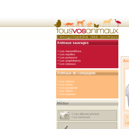
Animaux sauvages
•
Les mammifères
•
Les reptiles
•
Les poissons
An
•
Les amphibiens
•
Les oiseaux
Animaux de compagnie
•
Les chiens
•
Les chats
•
Les poissons
•
Les NACs
•
Les oiseaux
Médias
•
Les albums photos
•
•
Le concours
Le