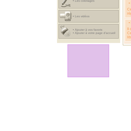
•
Les coloriages
•
Ce
ré
•
Les vidéos
•
Il
•
Ajouter à vos favoris
Ce
•
Ajouter à votre page d'accueil
li