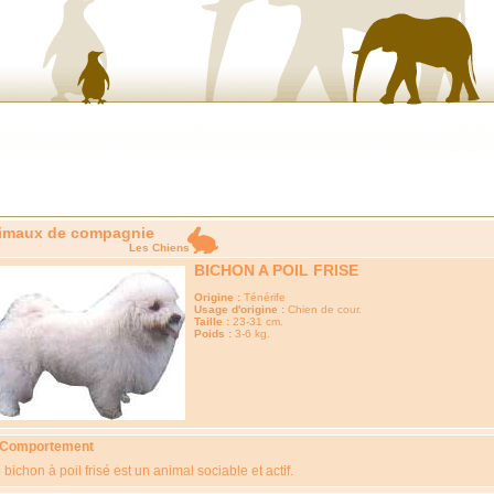
imaux de compagnie
Les Chiens
BICHON A POIL FRISE
Origine :
Ténérife
Usage d'origine :
Chien de cour.
Taille :
23-31 cm.
Poids :
3-6 kg.
 Comportement
 bichon à poil frisé est un animal sociable et actif.