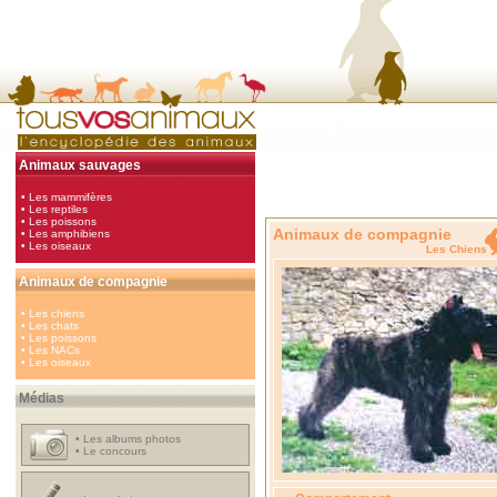
Animaux sauvages
•
Les mammifères
•
Les reptiles
•
Les poissons
Animaux de compagnie
•
Les amphibiens
•
Les oiseaux
Les Chi
Animaux de compagnie
•
Les chiens
•
Les chats
•
Les poissons
•
Les NACs
•
Les oiseaux
Médias
•
Les albums photos
•
Le concours