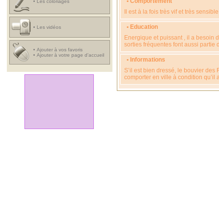
• Comportement
•
Les coloriages
Il est à la fois très vif et très sensible
• Education
•
Les vidéos
Energique et puissant , il a besoin 
sorties fréquentes font aussi partie 
•
Ajouter à vos favoris
•
Ajouter à votre page d'accueil
• Informations
S’il est bien dressé, le bouvier des
comporter en ville à condition qu’il 