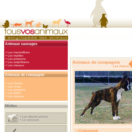
Animaux sauvages
•
Les mammifères
•
Les reptiles
•
Les poissons
Animaux de compagnie
•
Les amphibiens
•
Les oiseaux
Les Chi
Animaux de compagnie
•
Les chiens
•
Les chats
•
Les poissons
•
Les NACs
•
Les oiseaux
Médias
•
Les albums photos
•
Le concours
• Croisement