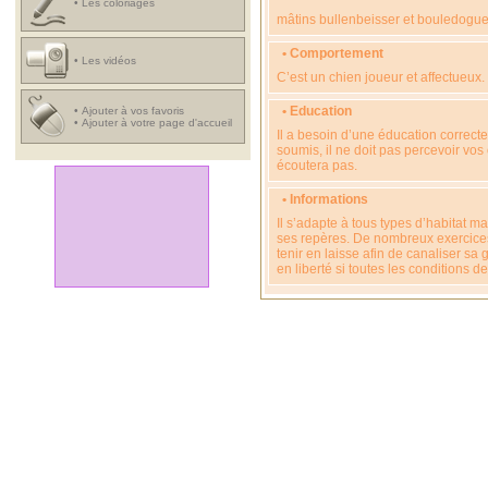
•
Les coloriages
mâtins bullenbeisser et bouledogu
• Comportement
•
Les vidéos
C’est un chien joueur et affectueux.
• Education
•
Ajouter à vos favoris
•
Ajouter à votre page d'accueil
Il a besoin d’une éducation correc
soumis, il ne doit pas percevoir vo
écoutera pas.
• Informations
Il s’adapte à tous types d’habitat m
ses repères. De nombreux exercices 
tenir en laisse afin de canaliser sa
en liberté si toutes les conditions d