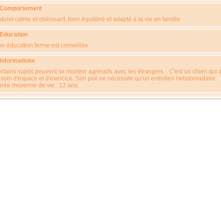
 Comportement
turel calme et obéissant, bien équilibré et adapté à la vie en famille
 Education
e éducation ferme est conseillée
 Informations
rtains sujets peuvent se montrer agressifs avec les étrangers. . C'est un chien qui 
soin d'espace et d'exercice. Son poil ne nécessite qu'un entretien hebdomadaire.
rée moyenne de vie : 12 ans.