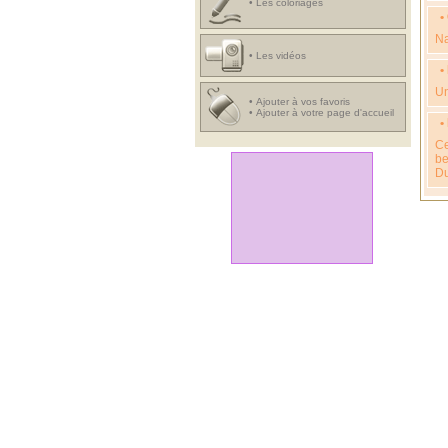
•
Les coloriages
•
Na
•
Les vidéos
•
Un
•
Ajouter à vos favoris
•
Ajouter à votre page d'accueil
•
Ce
be
Du