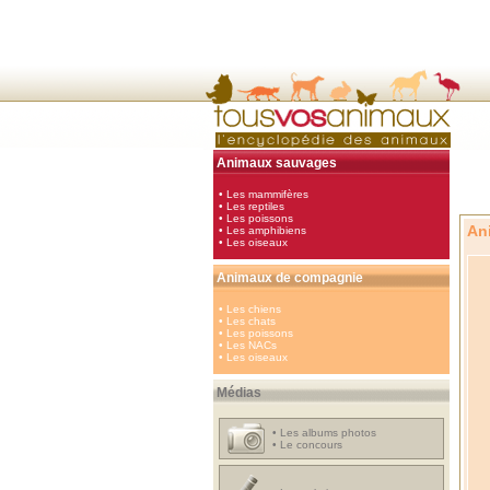
Animaux sauvages
•
Les mammifères
•
Les reptiles
•
Les poissons
An
•
Les amphibiens
•
Les oiseaux
Animaux de compagnie
•
Les chiens
•
Les chats
•
Les poissons
•
Les NACs
•
Les oiseaux
Médias
•
Les albums photos
•
Le concours