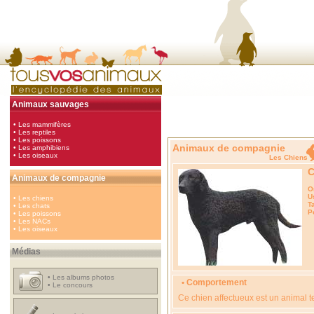
Animaux sauvages
•
Les mammifères
•
Les reptiles
•
Les poissons
Animaux de compagnie
•
Les amphibiens
•
Les oiseaux
Les Chi
C
Animaux de compagnie
O
U
•
Les chiens
Ta
•
Les chats
P
•
Les poissons
•
Les NACs
•
Les oiseaux
Médias
•
Les albums photos
• Comportement
•
Le concours
Ce chien affectueux est un animal t