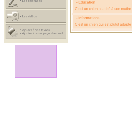
•
Les coloriages
• Education
C’est un chien attaché à son maître 
•
Les vidéos
• Informations
C’est un chien qui est plutôt adapté 
•
Ajouter à vos favoris
•
Ajouter à votre page d'accueil