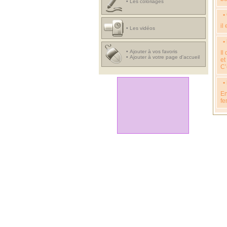
•
Les coloriages
•
il
•
Les vidéos
•
•
Ajouter à vos favoris
Il
•
Ajouter à votre page d'accueil
et
C’
•
En
fe