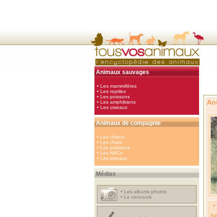
Animaux sauvages
•
Les mammifères
•
Les reptiles
•
Les poissons
An
•
Les amphibiens
•
Les oiseaux
Animaux de compagnie
•
Les chiens
•
Les chats
•
Les poissons
•
Les NACs
•
Les oiseaux
Médias
•
Les albums photos
•
Le concours
•
be