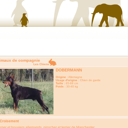
imaux de compagnie
Les Chiens
DOBERMANN
Origine :
Allemagne
Usage d'origine :
Chien de garde
Taille :
65-69 cm
Poids :
30-40 kg
 Croisement
rger et bouviers allemands, pinscher et terrier de Manchester