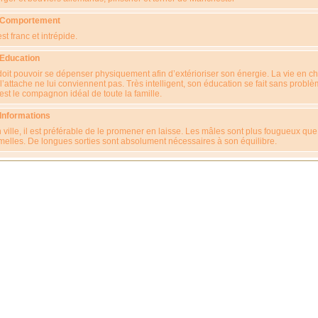
 Comportement
 est franc et intrépide.
 Education
 doit pouvoir se dépenser physiquement afin d’extérioriser son énergie. La vie en ch
 l’attache ne lui conviennent pas. Très intelligent, son éducation se fait sans problè
est le compagnon idéal de toute la famille.
 Informations
 ville, il est préférable de le promener en laisse. Les mâles sont plus fougueux que
melles. De longues sorties sont absolument nécessaires à son équilibre.