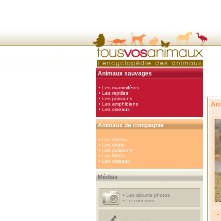
Animaux sauvages
•
Les mammifères
•
Les reptiles
•
Les poissons
An
•
Les amphibiens
•
Les oiseaux
Animaux de compagnie
•
Les chiens
•
Les chats
•
Les poissons
•
Les NACs
•
Les oiseaux
Médias
•
Les albums photos
•
Le concours
•