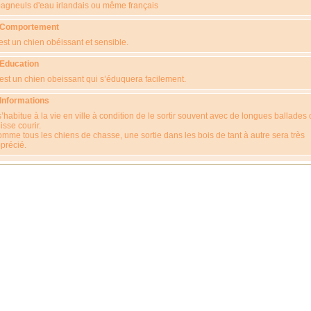
agneuls d'eau irlandais ou même français
 Comportement
est un chien obéissant et sensible.
 Education
est un chien obeissant qui s’éduquera facilement.
 Informations
 s’habitue à la vie en ville à condition de le sortir souvent avec de longues ballades o
isse courir.
mme tous les chiens de chasse, une sortie dans les bois de tant à autre sera très
précié.