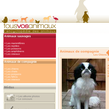
Animaux sauvages
•
Les mammifères
•
Les reptiles
•
Les poissons
Animaux de compagnie
•
Les amphibiens
•
Les oiseaux
Les Chi
Animaux de compagnie
A
O
•
Les chiens
U
•
Les chats
T
•
Les poissons
P
•
Les NACs
•
Les oiseaux
Médias
•
Les albums photos
•
Le concours