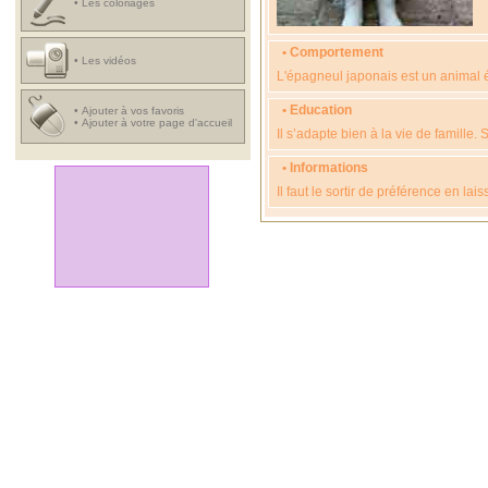
•
Les coloriages
• Comportement
•
Les vidéos
L'épagneul japonais est un animal éve
• Education
•
Ajouter à vos favoris
•
Ajouter à votre page d'accueil
Il s’adapte bien à la vie de famille.
• Informations
Il faut le sortir de préférence en lai