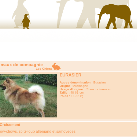
imaux de compagnie
Les Chiens
EURASIER
Autres dénomination :
Eurasien
Origine :
Allemagne
Usage d'origine :
Chien de traîneau
Taille :
48-61 cm
Poids :
18-32 kg
 Croisement
ow-chows, spitz-loup allemand et samoyèdes