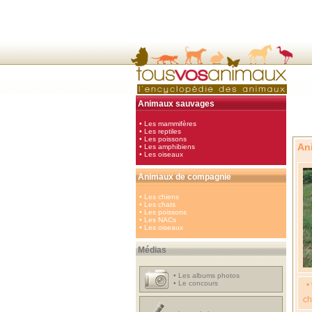
Animaux sauvages
•
Les mammifères
•
Les reptiles
•
Les poissons
An
•
Les amphibiens
•
Les oiseaux
Animaux de compagnie
•
Les chiens
•
Les chats
•
Les poissons
•
Les NACs
•
Les oiseaux
Médias
•
Les albums photos
•
Le concours
•
ch