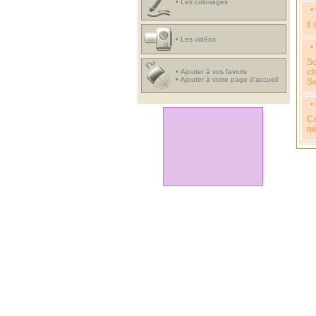
•
Les coloriages
•
Il
•
Les vidéos
•
So
ch
•
Ajouter à vos favoris
•
Ajouter à votre page d'accueil
Se
•
Ca
né