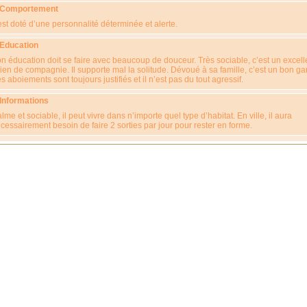
 Comportement
 est doté d’une personnalité déterminée et alerte.
 Education
n éducation doit se faire avec beaucoup de douceur. Très sociable, c’est un excell
ien de compagnie. Il supporte mal la solitude. Dévoué à sa famille, c’est un bon ga
s aboiements sont toujours justifiés et il n’est pas du tout agressif.
 Informations
lme et sociable, il peut vivre dans n’importe quel type d’habitat. En ville, il aura
cessairement besoin de faire 2 sorties par jour pour rester en forme.