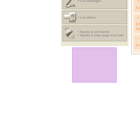
•
•
Les coloriages
il
•
•
Les vidéos
Il
ne
•
Ajouter à vos favoris
•
Ajouter à votre page d'accueil
•
Il