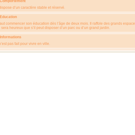
 Comportement
 dispose d’un caractère stable et réservé.
 Education
 faut commencer son éducation dès l’âge de deux mois. Il raffole des grands espace
 sera heureux que s’il peut disposer d’un parc ou d’un grand jardin.
 Informations
 n’est pas fait pour vivre en ville.