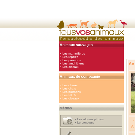
Animaux sauvages
•
Les mammifères
•
Les reptiles
•
Les poissons
An
•
Les amphibiens
•
Les oiseaux
Animaux de compagnie
•
Les chiens
•
Les chats
•
Les poissons
•
Les NACs
•
Les oiseaux
Médias
•
Les albums photos
•
•
Le concours
An