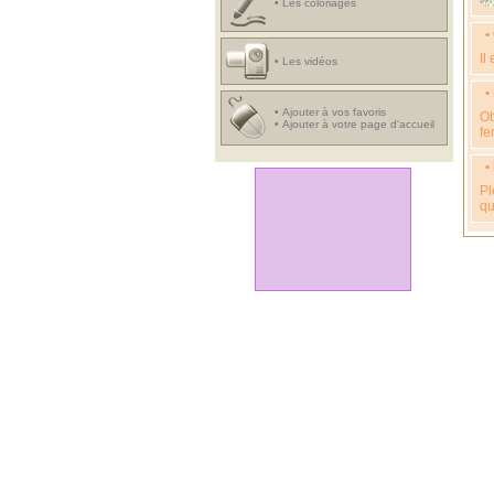
•
Les coloriages
•
Il
•
Les vidéos
•
•
Ajouter à vos favoris
Ob
•
Ajouter à votre page d'accueil
fe
•
Pl
qu