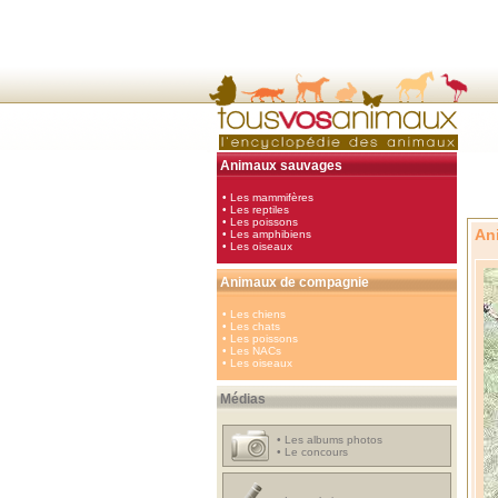
Animaux sauvages
•
Les mammifères
•
Les reptiles
•
Les poissons
An
•
Les amphibiens
•
Les oiseaux
Animaux de compagnie
•
Les chiens
•
Les chats
•
Les poissons
•
Les NACs
•
Les oiseaux
Médias
•
Les albums photos
•
Le concours