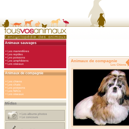
Animaux sauvages
•
Les mammifères
•
Les reptiles
•
Les poissons
Animaux de compagnie
•
Les amphibiens
•
Les oiseaux
Les Chi
Animaux de compagnie
•
Les chiens
•
Les chats
•
Les poissons
•
Les NACs
•
Les oiseaux
Médias
•
Les albums photos
•
Le concours