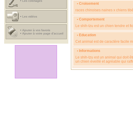
•
Les coloriages
• Croisement
races chinoises naines x chiens tib
•
Les vidéos
• Comportement
Le shih-tzu est un chien tendre et fi
•
Ajouter à vos favoris
•
Ajouter à votre page d'accueil
• Education
Cet animal est de caractère facile 
• Informations
Le shih-tzu est un animal qui doit ê
un chien éveillé et agréable qui raf