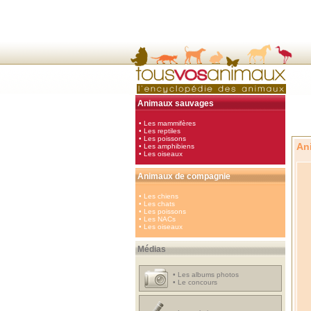
Animaux sauvages
•
Les mammifères
•
Les reptiles
•
Les poissons
An
•
Les amphibiens
•
Les oiseaux
Animaux de compagnie
•
Les chiens
•
Les chats
•
Les poissons
•
Les NACs
•
Les oiseaux
Médias
•
Les albums photos
•
Le concours