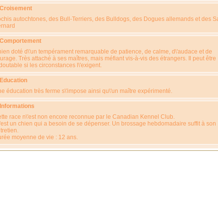
 Croisement
chis autochtones, des Bull-Terriers, des Bulldogs, des Dogues allemands et des Sa
rnard
 Comportement
ien doté d\'un tempérament remarquable de patience, de calme, d\'audace et de
urage. Très attaché à ses maîtres, mais méfiant vis-à-vis des étrangers. Il peut être
doutable si les circonstances l\'exigent.
 Education
e éducation très ferme s\'impose ainsi qu\'un maître expérimenté.
 Informations
tte race n\'est non encore reconnue par le Canadian Kennel Club.
'est un chien qui a besoin de se dépenser. Un brossage hebdomadaire suffit à son
tretien.
rée moyenne de vie : 12 ans.