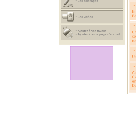
•
Les coloriages
•
Ko
Be
•
Les vidéos
•
•
Ajouter à vos favoris
Ch
•
Ajouter à votre page d'accueil
co
re
•
Un
•
Ce
C\
en
Du