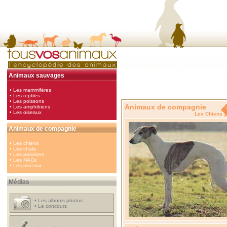
Animaux sauvages
•
Les mammifères
•
Les reptiles
•
Les poissons
Animaux de compagnie
•
Les amphibiens
•
Les oiseaux
Les Chi
Animaux de compagnie
•
Les chiens
•
Les chats
•
Les poissons
•
Les NACs
•
Les oiseaux
Médias
•
Les albums photos
•
Le concours