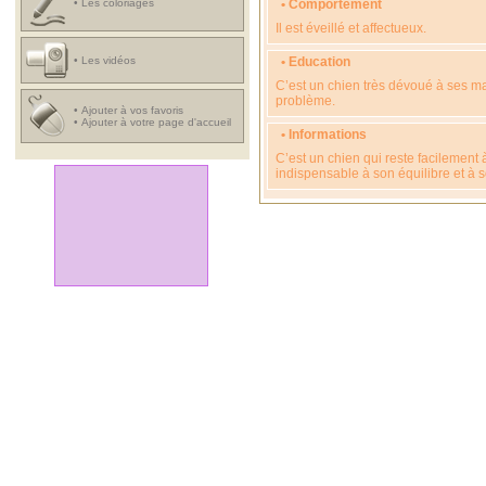
•
Les coloriages
• Comportement
Il est éveillé et affectueux.
•
Les vidéos
• Education
C’est un chien très dévoué à ses mai
problème.
•
Ajouter à vos favoris
•
Ajouter à votre page d'accueil
• Informations
C’est un chien qui reste facilement 
indispensable à son équilibre et à 