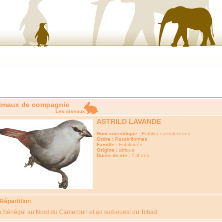
imaux de compagnie
Les oiseaux
ASTRILD LAVANDE
Nom scientifique :
Estrilda caerulescens
Ordre :
Passériformes
Famille :
Estrildidés
Origine :
afrique
Durée de vie :
5-8 ans
 Répartition
 Sénégal au Nord du Cameroun et au sud-ouest du Tchad.