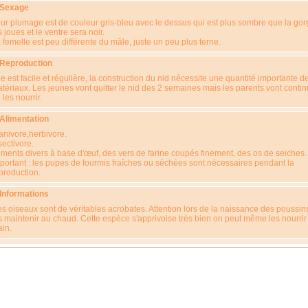
 Sexage
ur plumage est de couleur gris-bleu avec le dessus qui est plus sombre que la gor
s joues et le ventre sera noir.
 femelle est peu différente du mâle, juste un peu plus terne.
 Reproduction
le est facile et régulière, la construction du nid nécessite une quantité importante d
tériaux. Les jeunes vont quitter le nid des 2 semaines mais les parents vont contin
 les nourrir.
 Alimentation
anivore,herbivore.
sectivore.
iments divers à base d'œuf, des vers de farine coupés finement, des os de seiches.
portant : les pupes de fourmis fraîches ou séchées sont nécessaires pendant la
production.
 Informations
s oiseaux sont de véritables acrobates. Attention lors de la naissance des poussin
s maintenir au chaud. Cette espèce s'apprivoise très bien on peut même les nourrir 
in.