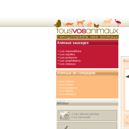
Animaux sauvages
•
Les mammifères
•
Les reptiles
•
Les poissons
An
•
Les amphibiens
•
Les oiseaux
Animaux de compagnie
•
Les chiens
•
Les chats
•
Les poissons
•
Les NACs
•
Les oiseaux
Médias
•
Les albums photos
•
•
Le concours
Du