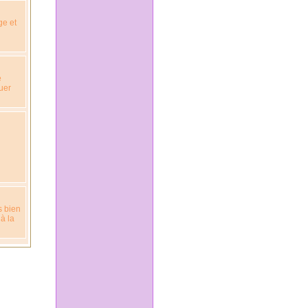
ge et
e
uer
s bien
à la