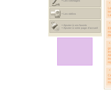
•
Les coloriages
•
Le
le
•
Les vidéos
La
•
•
Ajouter à vos favoris
•
Ajouter à votre page d'accueil
El
ma
de
•
gr
In
Al
Im
re
•
Ce
le
ma