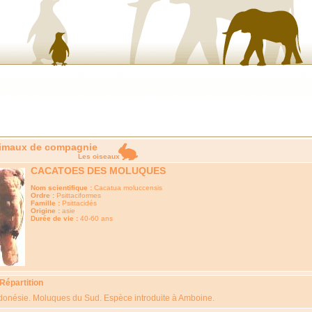
imaux de compagnie
Les oiseaux
CACATOES DES MOLUQUES
Nom scientifique :
Cacatua moluccensis
Ordre :
Psittaciformes
Famille :
Psittacidés
Origine :
asie
Durée de vie :
40-60 ans
 Répartition
donésie. Moluques du Sud. Espèce introduite à Amboine.