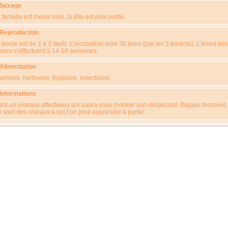
 Sexage
 femelle est moins rosé, la tête est plus petite.
 Reproduction
 ponte est de 2 a 3 œufs. L’incubation dure 30 jours (par les 2 parents). L’envol des
unes s’effectuent à 14-16 semaines.
 Alimentation
anivore, herbivore, frugivore, insectivore.
 Informations
est un oiseaux affectueux qui saura vous montrer son désaccord. (huppe dressée).
 sont des oiseaux à qui l’on peut apprendre à parler.