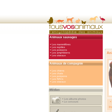
Animaux sauvages
•
Les mammifères
•
Les reptiles
•
Les poissons
An
•
Les amphibiens
•
Les oiseaux
Animaux de compagnie
•
Les chiens
•
Les chats
•
Les poissons
•
Les NACs
•
Les oiseaux
Médias
•
Les albums photos
•
•
Le concours
In