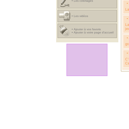
•
Les coloriages
•
La
•
Les vidéos
•
La
je
•
Ajouter à vos favoris
•
Ajouter à votre page d'accueil
•
gr
•
C’
Ce