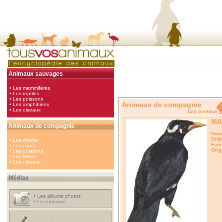
Animaux sauvages
•
Les mammifères
•
Les reptiles
•
Les poissons
Animaux de compagnie
•
Les amphibiens
•
Les oiseaux
Les oise
MA
Animaux de compagnie
Nom 
Ordr
•
Les chiens
Fami
•
Les chats
Orig
•
Les poissons
•
Les NACs
•
Les oiseaux
Médias
•
Les albums photos
•
Le concours