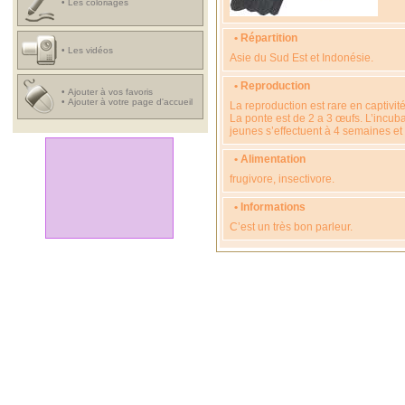
•
Les coloriages
• Répartition
•
Les vidéos
Asie du Sud Est et Indonésie.
• Reproduction
•
Ajouter à vos favoris
•
Ajouter à votre page d'accueil
La reproduction est rare en captivité
La ponte est de 2 a 3 œufs. L’incuba
jeunes s’effectuent à 4 semaines e
• Alimentation
frugivore, insectivore.
• Informations
C’est un très bon parleur.