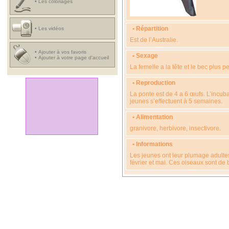
•
Les coloriages
• Répartition
•
Les vidéos
Est de l’Australie.
•
Ajouter à vos favoris
• Sexage
•
Ajouter à votre page d'accueil
La femelle a la tête et le bec plus p
• Reproduction
La ponte est de 4 a 6 œufs. L’incuba
jeunes s’effectuent à 5 semaines.
• Alimentation
granivore, herbivore, insectivore.
• Informations
Les jeunes ont leur plumage adultes
février et mai. Ces oiseaux sont de