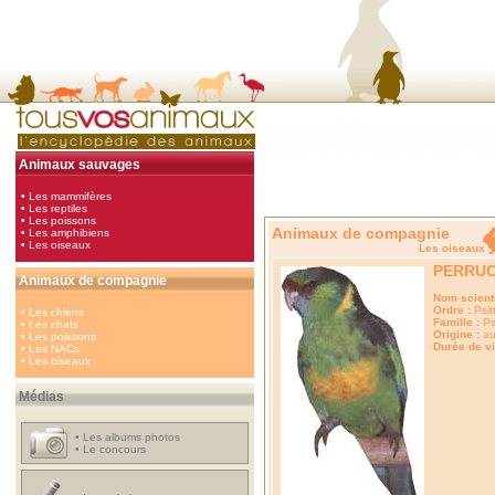
Animaux sauvages
•
Les mammifères
•
Les reptiles
•
Les poissons
Animaux de compagnie
•
Les amphibiens
•
Les oiseaux
Les oise
PERRUC
Animaux de compagnie
Nom scienti
Ordre :
Psit
•
Les chiens
Famille :
Ps
•
Les chats
Origine :
aus
•
Les poissons
Durée de vi
•
Les NACs
•
Les oiseaux
Médias
•
Les albums photos
•
Le concours