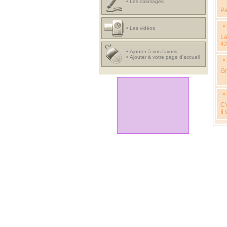
•
Les coloriages
Pa
•
•
Les vidéos
La
42
•
Ajouter à vos favoris
•
Ajouter à votre page d'accueil
•
Gr
•
C'
Il