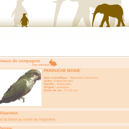
imaux de compagnie
Les oiseaux
PERRUCHE MOINE
Nom scientifique :
Myiopsitta monachus
Ordre :
Psittaciformes
Famille :
Psittacidés
Origine :
amerique
Durée de vie :
10-15 ans
 Répartition
d du Brésil au centre de l'Argentine.
 Sexage