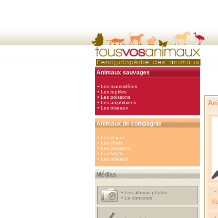
Animaux sauvages
•
Les mammifères
•
Les reptiles
•
Les poissons
An
•
Les amphibiens
•
Les oiseaux
Animaux de compagnie
•
Les chiens
•
Les chats
•
Les poissons
•
Les NACs
•
Les oiseaux
Médias
•
•
Les albums photos
•
Le concours
Su
•