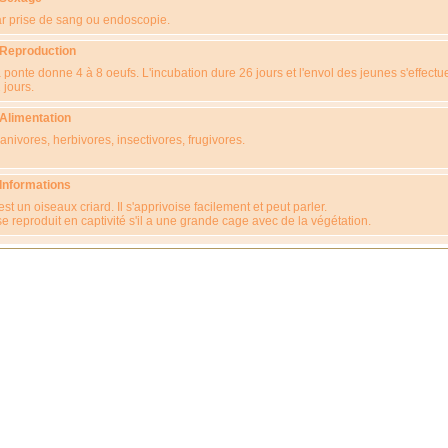
r prise de sang ou endoscopie.
 Reproduction
 ponte donne 4 à 8 oeufs. L'incubation dure 26 jours et l'envol des jeunes s'effectu
 jours.
 Alimentation
anivores, herbivores, insectivores, frugivores.
 Informations
est un oiseaux criard. Il s'apprivoise facilement et peut parler.
 se reproduit en captivité s'il a une grande cage avec de la végétation.