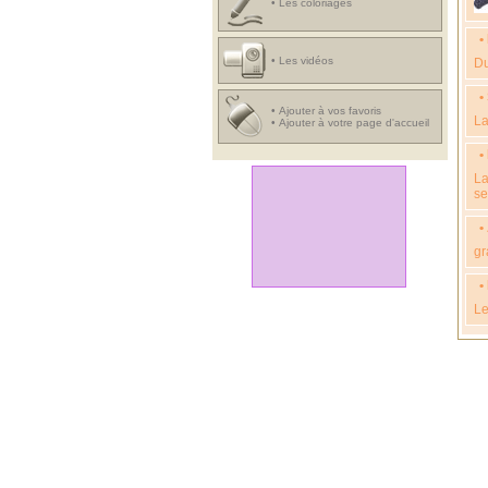
•
Les coloriages
•
•
Les vidéos
Du
•
•
Ajouter à vos favoris
La
•
Ajouter à votre page d'accueil
•
La
se
•
gr
•
Le