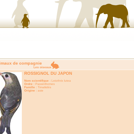
imaux de compagnie
Les oiseaux
ROSSIGNOL DU JAPON
Nom scientifique :
Leiothrix lutea
Ordre :
Passériformes
Famille :
Timaliidés
Origine :
asie