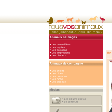
Animaux sauvages
•
Les mammifères
•
Les reptiles
•
Les poissons
An
•
Les amphibiens
•
Les oiseaux
Animaux de compagnie
•
Les chiens
•
Les chats
•
Les poissons
•
Les NACs
•
Les oiseaux
Médias
•
Les albums photos
•
Le concours