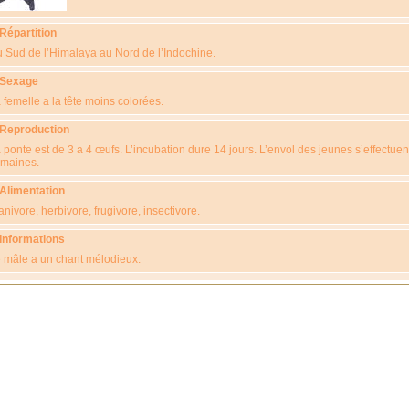
 Répartition
 Sud de l’Himalaya au Nord de l’Indochine.
 Sexage
 femelle a la tête moins colorées.
 Reproduction
 ponte est de 3 a 4 œufs. L’incubation dure 14 jours. L’envol des jeunes s’effectuen
maines.
 Alimentation
anivore, herbivore, frugivore, insectivore.
 Informations
 mâle a un chant mélodieux.