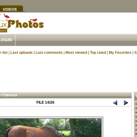
LOGIN
 list
|
Last uploads
|
Last comments
|
Most viewed
|
Top rated
|
My Favorites
|
S
>
Chevaux
FILE 14/26