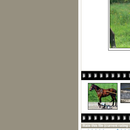
Rate this file
(current rating :