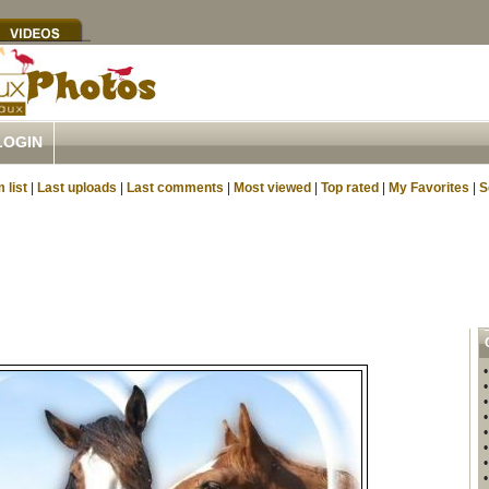
LOGIN
 list
|
Last uploads
|
Last comments
|
Most viewed
|
Top rated
|
My Favorites
|
S