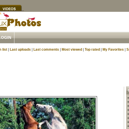
LOGIN
 list
|
Last uploads
|
Last comments
|
Most viewed
|
Top rated
|
My Favorites
|
S