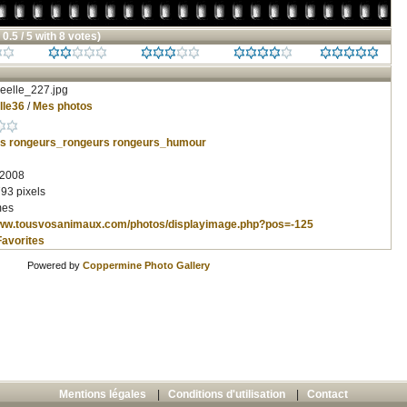
 0.5 / 5 with 8 votes)
eelle_227.jpg
lle36
/
Mes photos
s
rongeurs_rongeurs
rongeurs_humour
 2008
93 pixels
mes
www.tousvosanimaux.com/photos/displayimage.php?pos=-125
Favorites
Powered by
Coppermine Photo Gallery
Mentions légales
|
Conditions d'utilisation
|
Contact