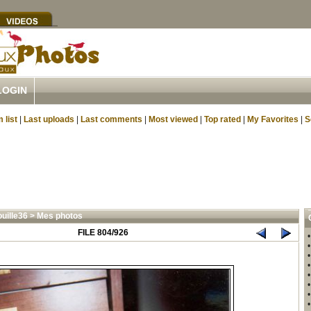
LOGIN
 list
|
Last uploads
|
Last comments
|
Most viewed
|
Top rated
|
My Favorites
|
S
uille36
>
Mes photos
FILE 804/926