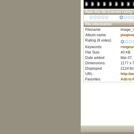
Rate this file
(current rating :
File information
Filename:
image_r
Album name:
poupoui
Rating (8 votes):
Keywords:
rongeur
File Size:
40 KB
Date added:
Mar 07,
Dimensions:
1177 x 7
Displayed:
2124 ti
URL:
http://
Favorites:
Add to 