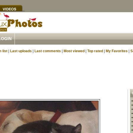
LOGIN
 list
|
Last uploads
|
Last comments
|
Most viewed
|
Top rated
|
My Favorites
|
S