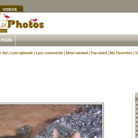
LOGIN
 list
|
Last uploads
|
Last comments
|
Most viewed
|
Top rated
|
My Favorites
|
S