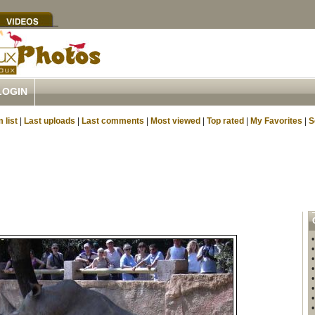
LOGIN
 list
|
Last uploads
|
Last comments
|
Most viewed
|
Top rated
|
My Favorites
|
S