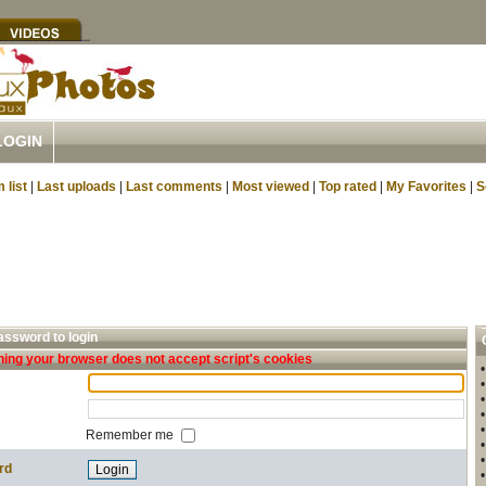
LOGIN
 list
|
Last uploads
|
Last comments
|
Most viewed
|
Top rated
|
My Favorites
|
S
ssword to login
ing your browser does not accept script's cookies
Remember me
rd