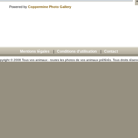
Powered by
Coppermine Photo Gallery
Mentions légales
|
Conditions d'utilisation
|
Contact
pyright © 2008 Tous vos animaux - toutes les photos de vos animaux préférés. Tous droits réserv