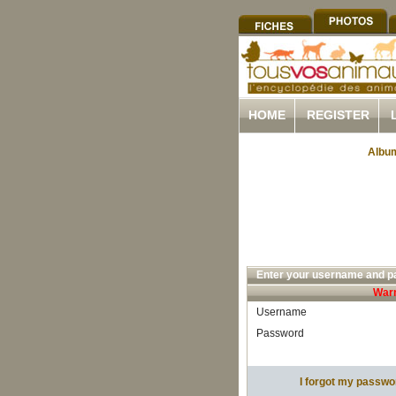
HOME
REGISTER
Album
Enter your username and pa
Warn
Username
Password
I forgot my passwo