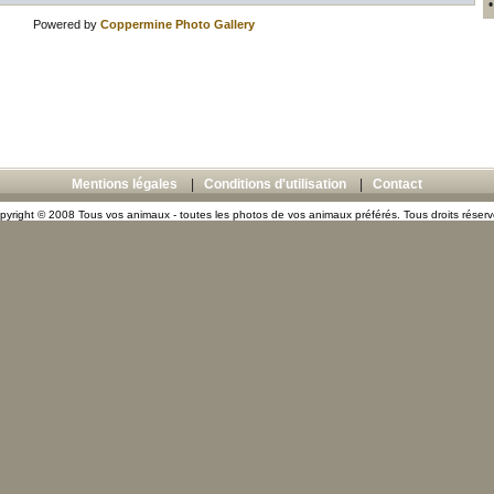
Powered by
Coppermine Photo Gallery
Mentions légales
|
Conditions d'utilisation
|
Contact
pyright © 2008 Tous vos animaux - toutes les photos de vos animaux préférés. Tous droits réserv