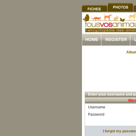
HOME
REGISTER
Album
Enter your username and pa
Warn
Username
Password
I forgot my passwo