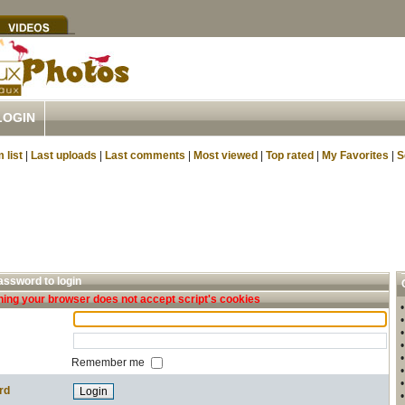
LOGIN
 list
|
Last uploads
|
Last comments
|
Most viewed
|
Top rated
|
My Favorites
|
S
ssword to login
ing your browser does not accept script's cookies
Remember me
rd