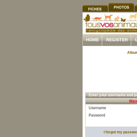
HOME
REGISTER
Album
Enter your username and pa
Warn
Username
Password
I forgot my passwo