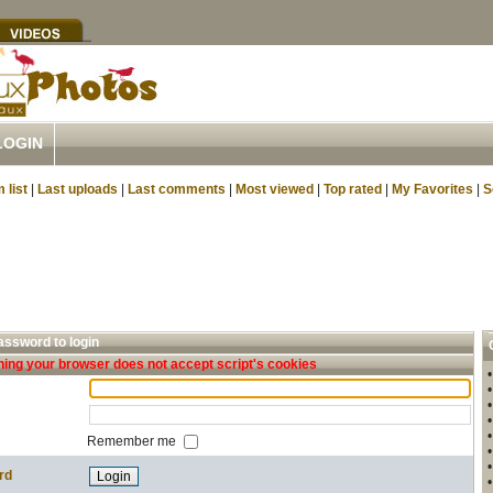
LOGIN
 list
|
Last uploads
|
Last comments
|
Most viewed
|
Top rated
|
My Favorites
|
S
ssword to login
ing your browser does not accept script's cookies
Remember me
rd