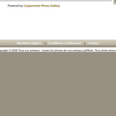
Powered by
Coppermine Photo Gallery
Mentions légales
|
Conditions d'utilisation
|
Contact
pyright © 2008 Tous vos animaux - toutes les photos de vos animaux préférés. Tous droits réserv