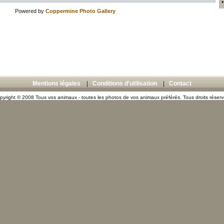
Powered by
Coppermine Photo Gallery
Mentions légales
|
Conditions d'utilisation
|
Contact
pyright © 2008 Tous vos animaux - toutes les photos de vos animaux préférés. Tous droits réserv