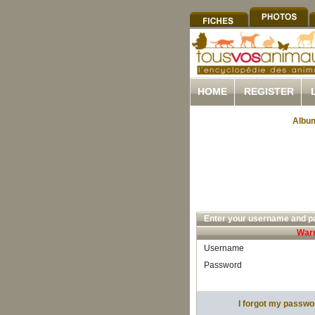
HOME
REGISTER
Album
Enter your username and pa
Warn
Username
Password
I forgot my passwo