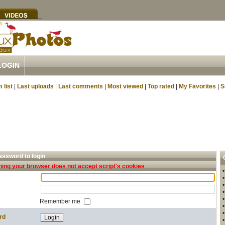
LOGIN
 list
|
Last uploads
|
Last comments
|
Most viewed
|
Top rated
|
My Favorites
|
S
ssword to login
ing your browser does not accept script's cookies
Remember me
rd