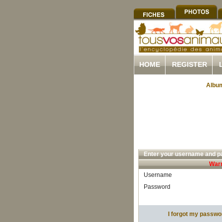
HOME
REGISTER
Album
Enter your username and pa
Warn
Username
Password
I forgot my passwo