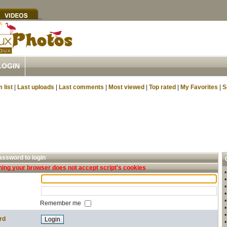
LOGIN
 list
|
Last uploads
|
Last comments
|
Most viewed
|
Top rated
|
My Favorites
|
S
ssword to login
ing your browser does not accept script's cookies
Remember me
rd