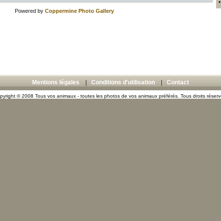
Powered by
Coppermine Photo Gallery
Mentions légales
|
Conditions d'utilisation
|
Contact
pyright © 2008 Tous vos animaux - toutes les photos de vos animaux préférés. Tous droits réserv