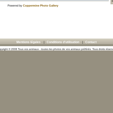
Powered by
Coppermine Photo Gallery
Mentions légales
|
Conditions d'utilisation
|
Contact
pyright © 2008 Tous vos animaux - toutes les photos de vos animaux préférés. Tous droits réserv