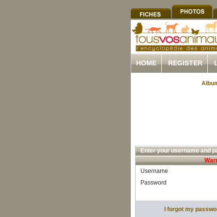
HOME
REGISTER
Album
Enter your username and pa
Warn
Username
Password
I forgot my passwo