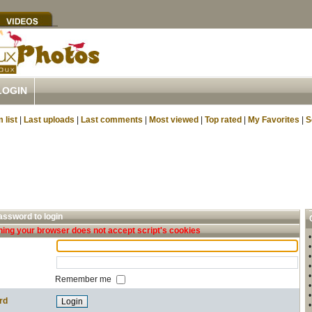
LOGIN
 list
|
Last uploads
|
Last comments
|
Most viewed
|
Top rated
|
My Favorites
|
S
ssword to login
ing your browser does not accept script's cookies
Remember me
rd