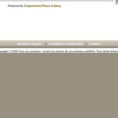
Powered by
Coppermine Photo Gallery
Mentions légales
|
Conditions d'utilisation
|
Contact
pyright © 2008 Tous vos animaux - toutes les photos de vos animaux préférés. Tous droits réserv