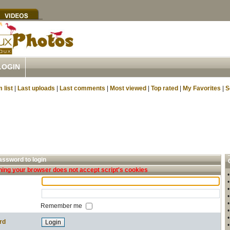
LOGIN
 list
|
Last uploads
|
Last comments
|
Most viewed
|
Top rated
|
My Favorites
|
S
ssword to login
ing your browser does not accept script's cookies
Remember me
rd