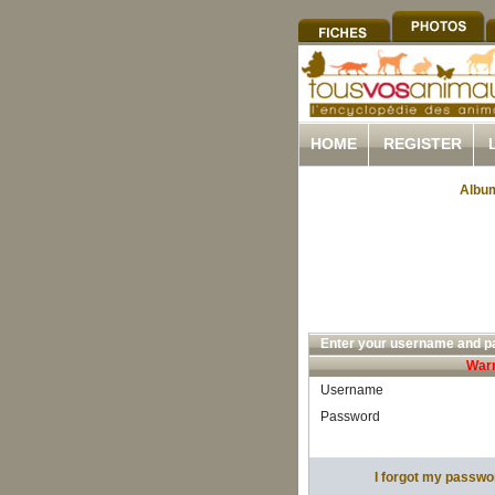
HOME
REGISTER
Album
Enter your username and pa
Warn
Username
Password
I forgot my passwo