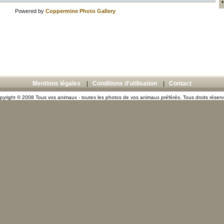
Powered by
Coppermine Photo Gallery
Mentions légales
|
Conditions d'utilisation
|
Contact
pyright © 2008 Tous vos animaux - toutes les photos de vos animaux préférés. Tous droits réserv