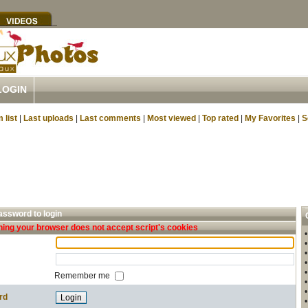
LOGIN
 list
|
Last uploads
|
Last comments
|
Most viewed
|
Top rated
|
My Favorites
|
S
ssword to login
ing your browser does not accept script's cookies
Remember me
rd