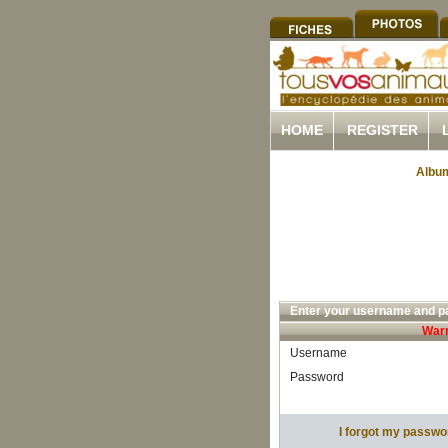
HOME
REGISTER
Album
Enter your username and pa
Warn
Username
Password
I forgot my passwo