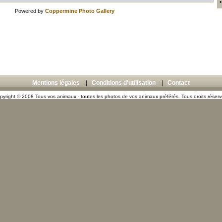
Powered by
Coppermine Photo Gallery
Mentions légales
|
Conditions d'utilisation
|
Contact
pyright © 2008 Tous vos animaux - toutes les photos de vos animaux préférés. Tous droits réserv