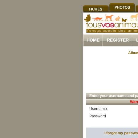
HOME
REGISTER
Album
Enter your username and pa
Warn
Username
Password
I forgot my passwo