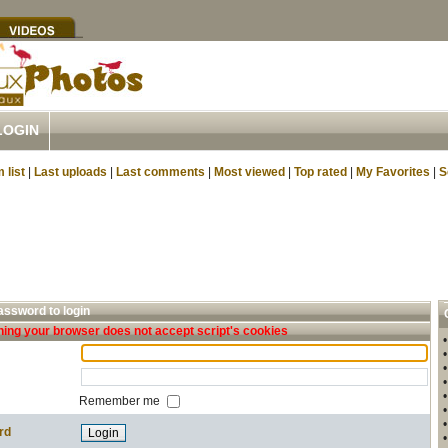
LOGIN
 list
|
Last uploads
|
Last comments
|
Most viewed
|
Top rated
|
My Favorites
|
S
ssword to login
ing your browser does not accept script's cookies
Remember me
rd