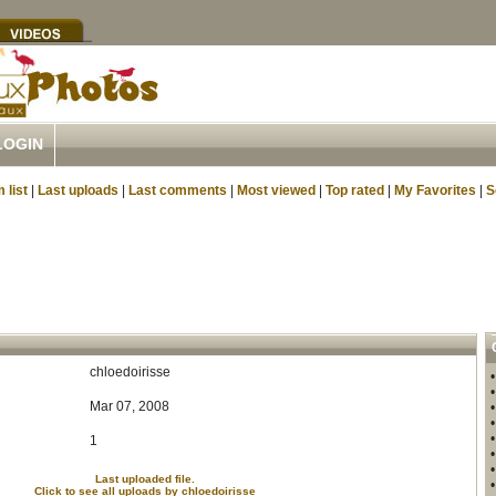
LOGIN
 list
|
Last uploads
|
Last comments
|
Most viewed
|
Top rated
|
My Favorites
|
S
chloedoirisse
Mar 07, 2008
1
Last uploaded file.
Click to see all uploads by chloedoirisse