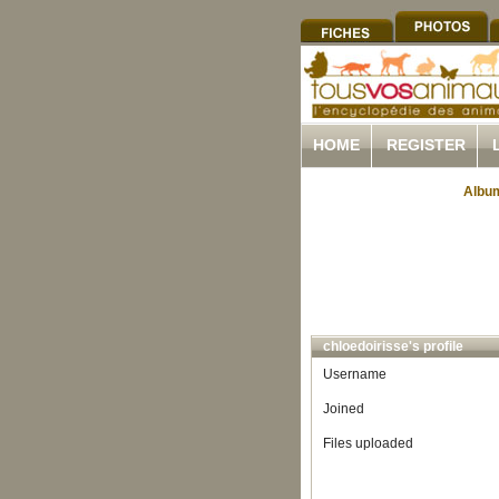
HOME
REGISTER
Album
chloedoirisse's profile
Username
Joined
Files uploaded