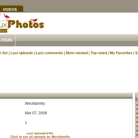
LOGIN
 list
|
Last uploads
|
Last comments
|
Most viewed
|
Top rated
|
My Favorites
|
S
Weckfamilly
Mar 07, 2008
1
Last uploaded file.
Click to see all uploads by Weckfamilly