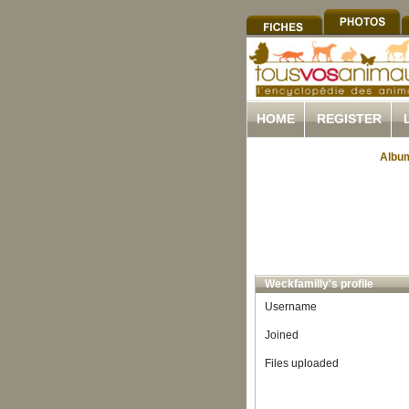
HOME
REGISTER
Album
Weckfamilly's profile
Username
Joined
Files uploaded