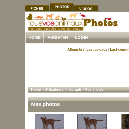
HOME
REGISTER
LOGIN
Album list
|
Last uploads
|
Last comm
Home
>
Utilisateurs
>
hebrault
>
Mes photos
Mes photos