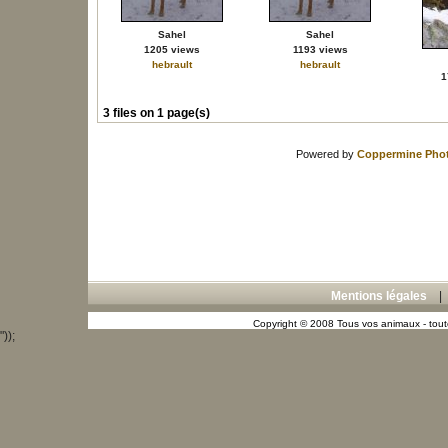
Sahel
Sahel
1205 views
1193 views
hebrault
hebrault
1
3 files on 1 page(s)
Powered by
Coppermine Phot
Mentions légales
Copyright © 2008 Tous vos animaux - toute
"));