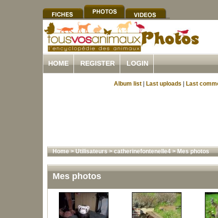
HOME
REGISTER
LOGIN
Album list
|
Last uploads
|
Last comm
Home
>
Utilisateurs
>
catherinefontenelle4
>
Mes photos
Mes photos