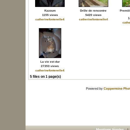
Kazoum
Drôle de rencontre
Premiè
1155 views
5420 views
1
catherinefontenelle4
catherinefontenelle4
cathe
La vie est dur
27353 views
catherinefontenelle4
5 files on 1 page(s)
Powered by
Coppermine Phot
Mentions légales