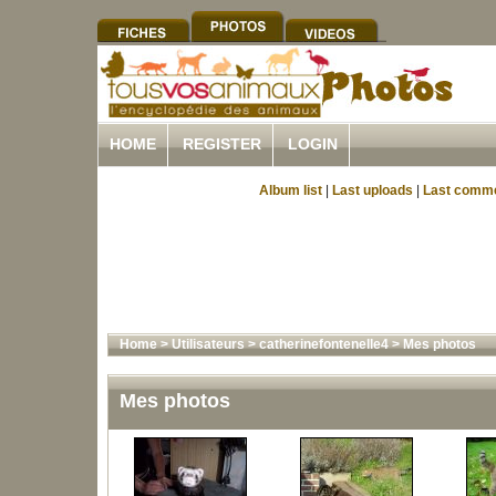
HOME
REGISTER
LOGIN
Album list
|
Last uploads
|
Last comm
Home
>
Utilisateurs
>
catherinefontenelle4
>
Mes photos
Mes photos