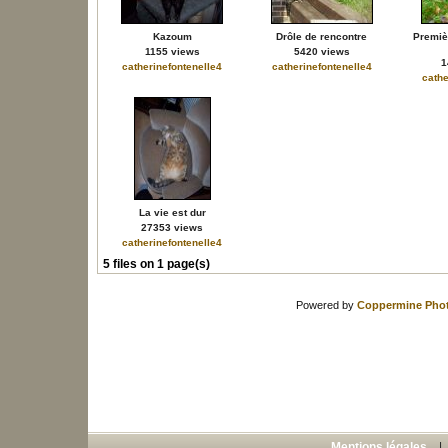
Kazoum
Drôle de rencontre
Premiè
1155 views
5420 views
1
catherinefontenelle4
catherinefontenelle4
cathe
La vie est dur
27353 views
catherinefontenelle4
5 files on 1 page(s)
Powered by
Coppermine Phot
Mentions légales