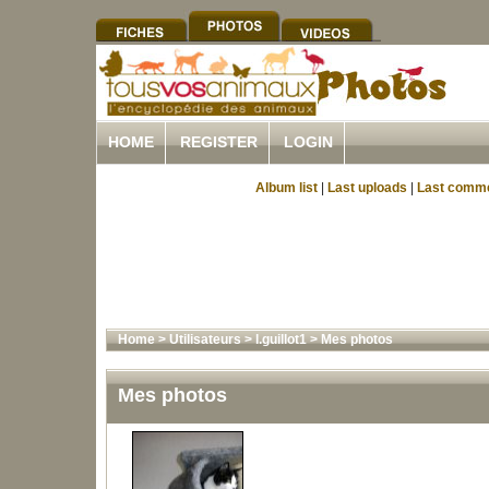
HOME
REGISTER
LOGIN
Album list
|
Last uploads
|
Last comm
Home
>
Utilisateurs
>
l.guillot1
>
Mes photos
Mes photos