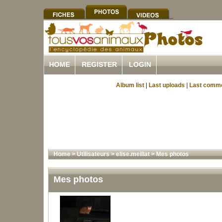
HOME
REGISTER
LOGIN
Album list
|
Last uploads
|
Last comm
Home
>
Utilisateurs
>
elise.meillat
>
Mes photos
Mes photos