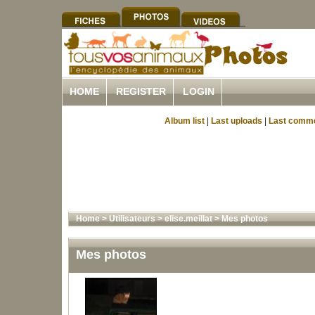
HOME
REGISTER
LOGIN
Album list
|
Last uploads
|
Last comm
Home
>
Utilisateurs
>
elise.meillat
>
Mes photos
Mes photos