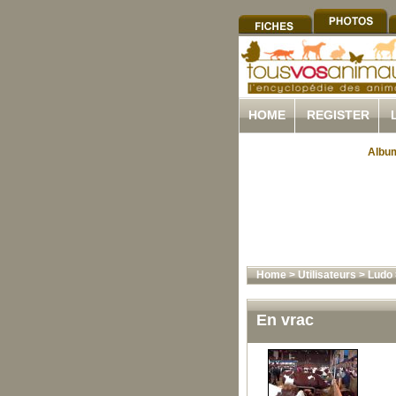
HOME
REGISTER
Album
Home
>
Utilisateurs
>
Ludo
En vrac