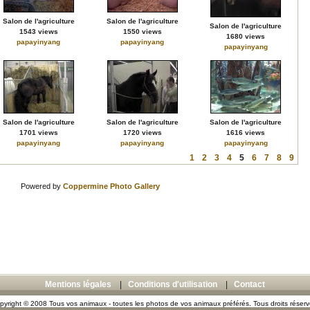
Salon de l'agriculture
Salon de l'agriculture
Salon de l'agriculture
1543 views
1550 views
1680 views
papayinyang
papayinyang
papayinyang
Salon de l'agriculture
Salon de l'agriculture
Salon de l'agriculture
1701 views
1720 views
1616 views
papayinyang
papayinyang
papayinyang
1
2
3
4
5
6
7
8
9
Powered by
Coppermine Photo Gallery
Mentions légales
|
Conditions d'utilisation
|
Contact
pyright © 2008 Tous vos animaux - toutes les photos de vos animaux préférés. Tous droits réserv