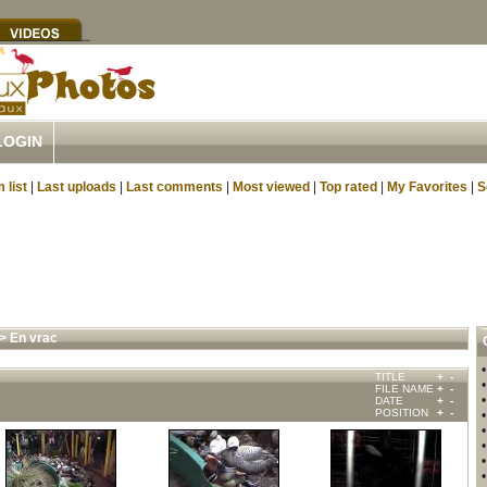
LOGIN
 list
|
Last uploads
|
Last comments
|
Most viewed
|
Top rated
|
My Favorites
|
S
>
En vrac
TITLE
+
-
FILE NAME
+
-
DATE
+
-
POSITION
+
-