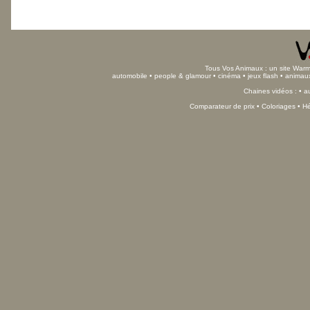
Tous Vos Animaux : un site Warm 
automobile
•
people & glamour
•
cinéma
•
jeux flash
•
animau
Chaines vidéos : •
a
Comparateur de prix
•
Coloriages
•
Hé