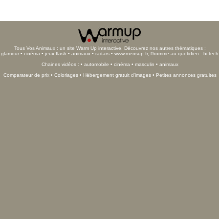
Tous Vos Animaux : un site Warm Up interactive
. Découvrez nos autres thématiques :
 glamour
•
cinéma
•
jeux flash
•
animaux
•
radars
•
www.mensup.fr, l'homme au quotidien : hi-tech
Chaines vidéos : •
automobile
•
cinéma
•
masculin
•
animaux
Comparateur de prix
•
Coloriages
•
Hébergement gratuit d'images
•
Petites annonces gratuites