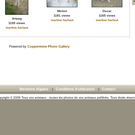
Micket
Oscar
1181 views
1165 views
Artung
martine.harlaut
martine.harlaut
1199 views
martine.harlaut
Powered by
Coppermine Photo Gallery
Mentions légales
|
Conditions d'utilisation
|
Contact
pyright © 2008 Tous vos animaux - toutes les photos de vos animaux préférés. Tous droits réserv