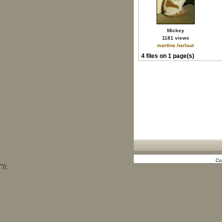
Mickey
1181 views
martine.harlaut
4 files on 1 page(s)
Co
"));