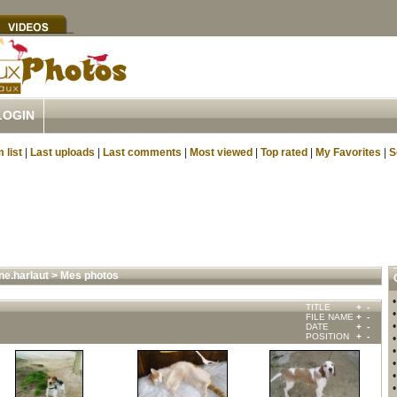
LOGIN
 list
|
Last uploads
|
Last comments
|
Most viewed
|
Top rated
|
My Favorites
|
S
ne.harlaut
>
Mes photos
TITLE
+
-
FILE NAME
+
-
DATE
+
-
POSITION
+
-