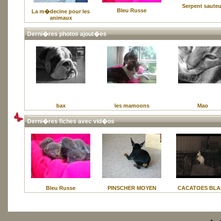
Serpent sauteu
Bleu Russe
La m�decine pour les
animaux
Derni�res photos ajout�es
bax
les mamoons
Mao
Derni�res fiches avec vid�os
Bleu Russe
PINSCHER MOYEN
CACATOES BL