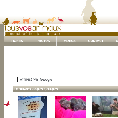
FICHES
PHOTOS
VIDEOS
CONTACT
I
Derni�res vid�os ajout�es