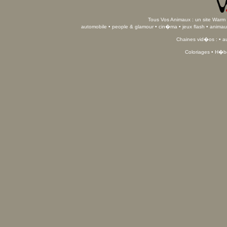
Tous Vos Animaux : un site Warm 
automobile
•
people & glamour
•
cin�ma
•
jeux flash
•
animau
Chaines vid�os : •
a
Coloriages
•
H�be